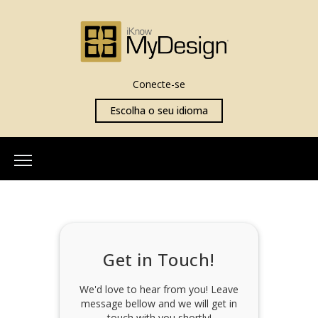
Conecte-se
Escolha o seu idioma
Início
Sobre Nós
Nossa Equipe
Get in Touch!
Mais Informações
O que é iKnowMyDesign
We'd love to hear from you! Leave
message bellow and we will get in
Avaliações
touch with you shortly!