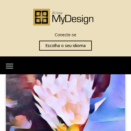
Conecte-se
Escolha o seu idioma
Início
Sobre Nós
Nossa Equipe
Mais Informações
O que é iKnowMyDesign
Avaliações