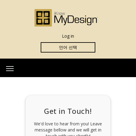
Log in
언어 선택
홈
우리에 관하여
우리 팀
Get in Touch!
상세 정보
iKnowMyDesign이란?
We'd love to hear from you! Leave
message bellow and we will get in
평가서
touch with you shortly!