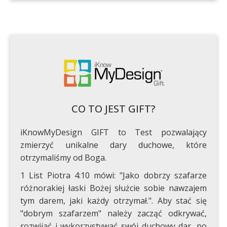
CO TO JEST GIFT?
iKnowMyDesign GIFT to Test pozwalający
zmierzyć unikalne dary duchowe, które
otrzymaliśmy od Boga.
1 List Piotra 4:10 mówi: "Jako dobrzy szafarze
różnorakiej łaski Bożej służcie sobie nawzajem
tym darem, jaki każdy otrzymał.". Aby stać się
"dobrym szafarzem" należy zacząć odkrywać,
rozwijać i wykorzystywać swój duchowy dar, po