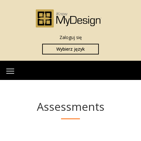
Zaloguj się
Wybierz język
Strona główna
O nas
Assessments
Nasz Zespół
Więcej informacji
Czym jest iKnowMyDesign
Testy